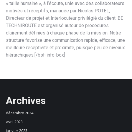
« taille humaine », à l’écoute, unie avec des collaborateurs
motivés et réceptifs, managée par Nicolas POTEL,
Directeur de projet et Interlocuteur privilégié du client. BE
TECHNIROUTE est organisé autour de procédures
clairement définies à chaque phase de la mission. Notre
structure favorise une communication rapide, efficace, une
meilleure réceptivité et proximité, puisque peu de niveaux
hiérarchiques.[/bsf-info-box]
Archives
décembre 2024
avril 2023
janvier 2023