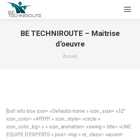
BE TECHNIROUTE – Maitrise
d’oeuvre
Vous êtes ici :
Accueil
[bsf-info-box icon= »Defaults-home » icon_size= »32″
icon_color= »#ffffff » icon_style= »circle »
icon_color_bg= » » icon_animation= »swing » title= »UNE
EQUIPE D’EXPERTS » pos= »top » el_class= »accent-