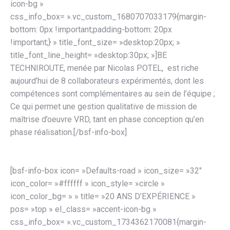
icon-bg »
css_info_box= ».vc_custom_1680707033179{margin-
bottom: 0px !important;padding-bottom: 20px
!important;} » title_font_size= »desktop:20px; »
title_font_line_height= »desktop:30px; »]BE
TECHNIROUTE, menée par Nicolas POTEL, est riche
aujourd’hui de 8 collaborateurs expérimentés, dont les
compétences sont complémentaires au sein de l’équipe ;
Ce qui permet une gestion qualitative de mission de
maîtrise d’oeuvre VRD, tant en phase conception qu’en
phase réalisation.[/bsf-info-box]
[bsf-info-box icon= »Defaults-road » icon_size= »32″
icon_color= »#ffffff » icon_style= »circle »
icon_color_bg= » » title= »20 ANS D’EXPÉRIENCE »
pos= »top » el_class= »accent-icon-bg »
css_info_box= ».vc_custom_1734362170081{margin-