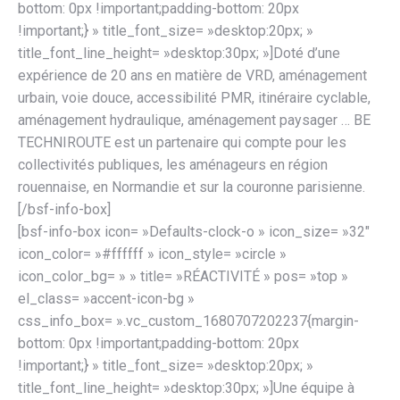
bottom: 0px !important;padding-bottom: 20px
!important;} » title_font_size= »desktop:20px; »
title_font_line_height= »desktop:30px; »]Doté d’une
expérience de 20 ans en matière de VRD, aménagement
urbain, voie douce, accessibilité PMR, itinéraire cyclable,
aménagement hydraulique, aménagement paysager … BE
TECHNIROUTE est un partenaire qui compte pour les
collectivités publiques, les aménageurs en région
rouennaise, en Normandie et sur la couronne parisienne.
[/bsf-info-box]
[bsf-info-box icon= »Defaults-clock-o » icon_size= »32″
icon_color= »#ffffff » icon_style= »circle »
icon_color_bg= » » title= »RÉACTIVITÉ » pos= »top »
el_class= »accent-icon-bg »
css_info_box= ».vc_custom_1680707202237{margin-
bottom: 0px !important;padding-bottom: 20px
!important;} » title_font_size= »desktop:20px; »
title_font_line_height= »desktop:30px; »]Une équipe à